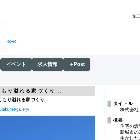
施工
👀
イベント
求人情報
＋Post
くもり溢れる家づくり...
くもり溢れる家づくり...
タイトル
utaki.net/gallery/
株式会社
概要
住宅の設
新城市の
生かした