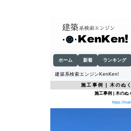
ホーム
新着
ランキング
建築系検索エンジンKenKen!
施工事例 | 木のぬ
施工事例 | 木のぬ
https://mar