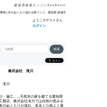
建築系検索エンジンKenKen👀
事例 | 木のぬくもり溢れる家づくり... 愛知県 新城市
ようこそゲストさん
ログイン
株式会社 滝川
 滝川
計・施工。...天然木の家を建てる愛知県
工務店、株式会社滝川では自然の恵みを
木のぬくもりが溢れ、末永く心地よく過