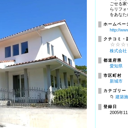
ごせる家
らリフォ
をあなたの
ホームペー
http://ww
クチコミ・
株式会社
都道府県
愛知県
市区町村
新城市
カテゴリー
建築
登録日
2005年1