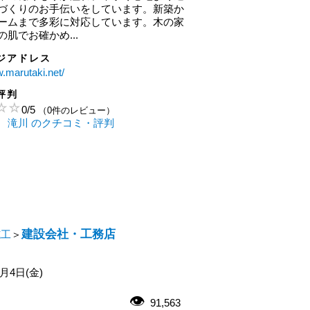
づくりのお手伝いをしています。新築か
ームまで多彩に対応しています。木の家
肌でお確かめ...
ジアドレス
w.marutaki.net/
評判
0
/
5
（0件のレビュー）
 滝川 のクチコミ・評判
建設会社・工務店
施工
＞
1月4日(金)
91,563