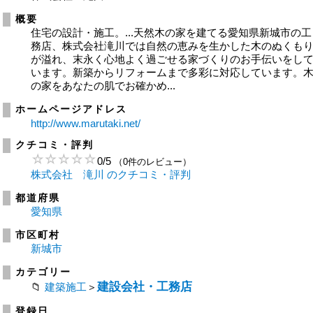
概要
住宅の設計・施工。...天然木の家を建てる愛知県新城市の工
務店、株式会社滝川では自然の恵みを生かした木のぬくも
が溢れ、末永く心地よく過ごせる家づくりのお手伝いをし
います。新築からリフォームまで多彩に対応しています。
の家をあなたの肌でお確かめ...
ホームページアドレス
http://www.marutaki.net/
クチコミ・評判
0
/
5
（0件のレビュー）
株式会社 滝川 のクチコミ・評判
都道府県
愛知県
市区町村
新城市
カテゴリー
建設会社・工務店
建築施工
＞
登録日