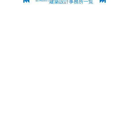
⏮
⏭
群馬県の
建築設計事務所一覧