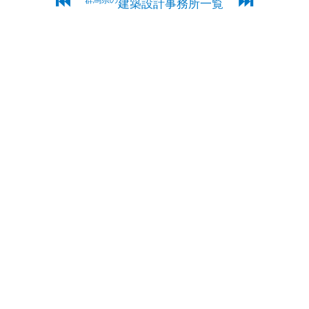
⏮
⏭
群馬県の
建築設計事務所一覧