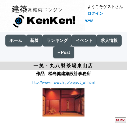
ようこそゲストさん
ログイン
👀
ホーム
新着
ランキング
イベント
求人情報
＋Post
一笑・丸八製茶場東山店
作品 - 松島健建築設計事務所
http://www.ma-archi.jp/project_all.html