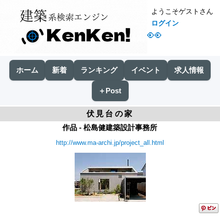
ようこそゲストさん
ログイン
👀
ホーム
新着
ランキング
イベント
求人情報
＋Post
伏見台の家
作品 - 松島健建築設計事務所
http://www.ma-archi.jp/project_all.html