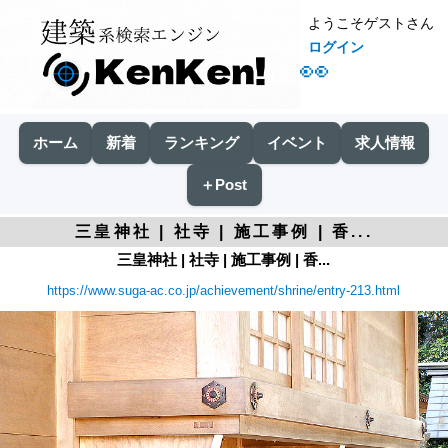
ようこそゲストさん
ログイン
👀
ホーム
新着
ランキング
イベント
求人情報
＋Post
三皇神社 | 社寺 | 施工事例 | 香...
三皇神社 | 社寺 | 施工事例 | 香...
https://www.suga-ac.co.jp/achievement/shrine/entry-213.html