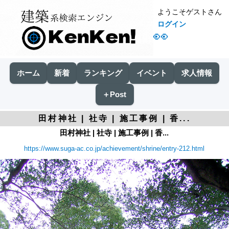
ようこそゲストさん
ログイン
👀
ホーム
新着
ランキング
イベント
求人情報
＋Post
田村神社 | 社寺 | 施工事例 | 香...
田村神社 | 社寺 | 施工事例 | 香...
https://www.suga-ac.co.jp/achievement/shrine/entry-212.html