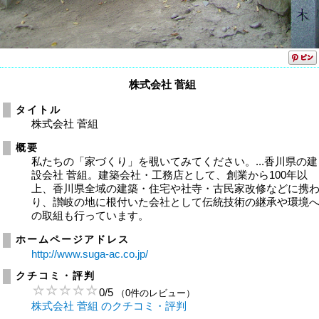
株式会社 菅組
タイトル
株式会社 菅組
概要
私たちの「家づくり」を覗いてみてください。...香川県の建
設会社 菅組。建築会社・工務店として、創業から100年以
上、香川県全域の建築・住宅や社寺・古民家改修などに携
り、讃岐の地に根付いた会社として伝統技術の継承や環境
の取組も行っています。
ホームページアドレス
http://www.suga-ac.co.jp/
クチコミ・評判
0
/
5
（0件のレビュー）
株式会社 菅組 のクチコミ・評判