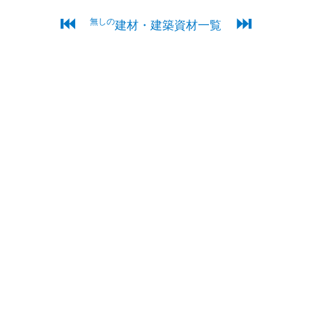
⏮
⏭
無しの
建材・建築資材一覧