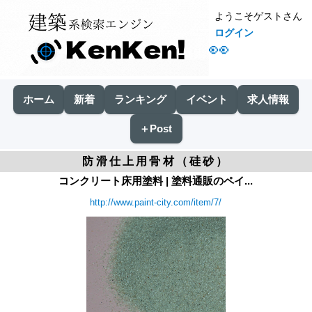
ようこそゲストさん
ログイン
👀
ホーム
新着
ランキング
イベント
求人情報
＋Post
防滑仕上用骨材（硅砂）
コンクリート床用塗料 | 塗料通販のペイ...
http://www.paint-city.com/item/7/