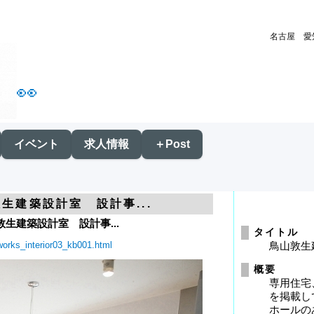
名古屋 愛
👀
イベント
求人情報
＋Post
生建築設計室 設計事...
生建築設計室 設計事...
タイトル
works_interior03_kb001.html
鳥山敦生
概要
専用住宅
を掲載し
ホールの