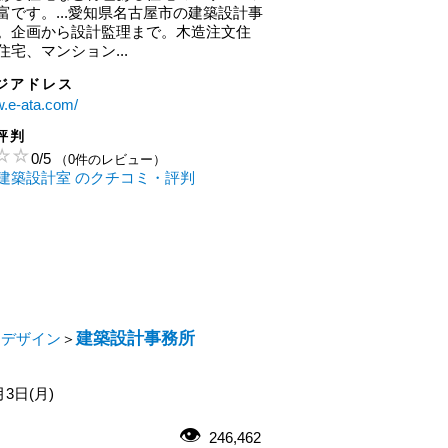
富です。...愛知県名古屋市の建築設計事
。企画から設計監理まで。木造注文住
宅、マンション...
ジアドレス
w.e-ata.com/
評判
0
/
5
（0件のレビュー）
建築設計室 のクチコミ・評判
建築設計事務所
・デザイン
＞
月3日(月)
246,462