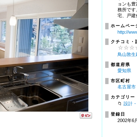
ョンも豊
務所です
宅、戸建住
ホームペー
http://ww
クチコミ・
鳥山敦生
都道府県
愛知県
市区町村
名古屋市
カテゴリー
設計
登録日
2002年6