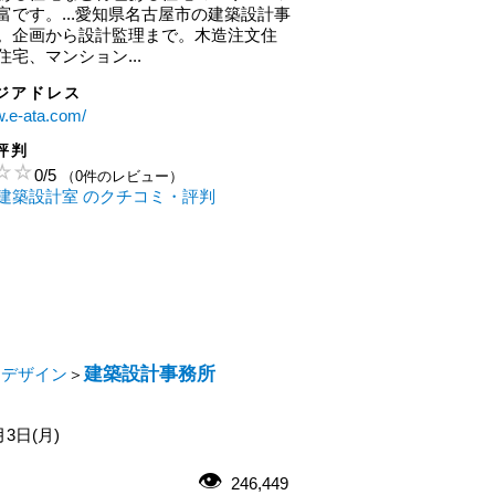
富です。...愛知県名古屋市の建築設計事
。企画から設計監理まで。木造注文住
宅、マンション...
ジアドレス
w.e-ata.com/
評判
0
/
5
（0件のレビュー）
建築設計室 のクチコミ・評判
建築設計事務所
・デザイン
＞
月3日(月)
246,449