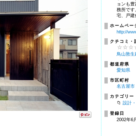
ョンも豊
務所です
宅、戸建住
ホームペー
http://ww
クチコミ・
鳥山敦生
都道府県
愛知県
市区町村
名古屋市
カテゴリー
設計
登録日
2002年6