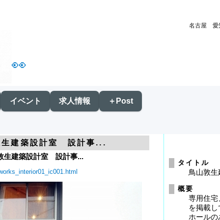
名古屋 愛
👀
イベント
求人情報
＋Post
生建築設計室 設計事...
生建築設計室 設計事...
タイトル
works_interior01_ic001.html
鳥山敦生
概要
専用住宅
を掲載し
ホールの