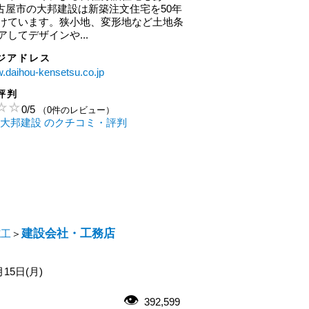
.名古屋市の大邦建設は新築注文住宅を50年
けています。狭小地、変形地など土地条
してデザインや...
ジアドレス
w.daihou-kensetsu.co.jp
評判
0
/
5
（0件のレビュー）
 大邦建設 のクチコミ・評判
建設会社・工務店
施工
＞
月15日(月)
392,599