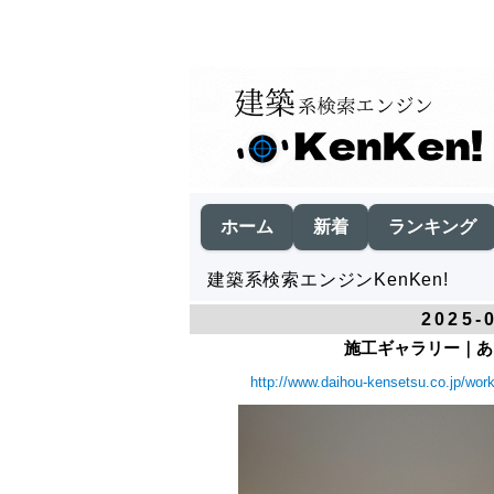
ホーム
新着
ランキング
建築系検索エンジンKenKen!
2025-
施工ギャラリー｜あま
http://www.daihou-kensetsu.co.jp/wo