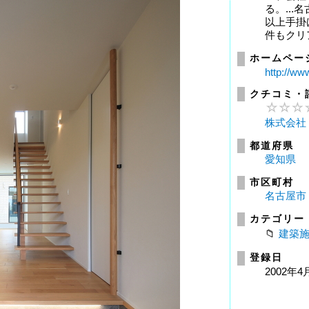
る。..
以上手掛
件もクリア
ホームペー
http://ww
クチコミ・
株式会社
都道府県
愛知県
市区町村
名古屋市
カテゴリー
建築
登録日
2002年4