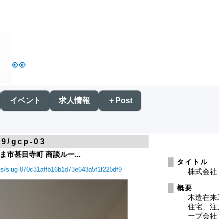
👀
イベント
求人情報
＋Post
09/gcp-03
市甚目寺町 商談ルー...
タイトル
rks/slug-870c31affb16b1d73e643a5f1f225df9
株式会社
概要
木造在来
住宅、注
ープ会社