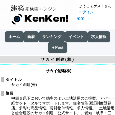
ようこそゲストさん
ログイン
👀
ホーム
新着
ランキング
イベント
求人情報
＋Post
サカイ創建(株)
サカイ創建(株)
タイトル
サカイ創建(株)
概要
中部６県下において効率のよい土地活用のご提案。アパー
経営をトータルでサポートします。住宅性能保証制度登録
店。多彩な商品情報。賃貸物件情報。求人情報。...土地活用
と総合建設のサカイ創建「公式サイト」。愛知・岐阜・三