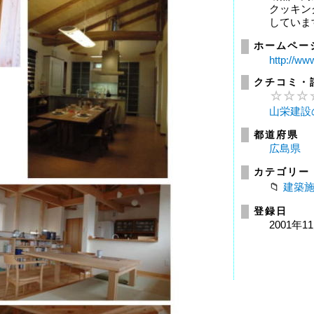
クッキン
していま
ホームペー
http://ww
クチコミ・
山栄建設
都道府県
広島県
カテゴリー
建築
登録日
2001年1