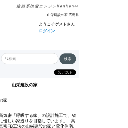
建築系検索エンジンKenKen👀
山栄建設の家 広島県
ようこそゲストさん
ログイン
山栄建設の家
の家
高気密「呼吸する家」の設計施工で、省
に優しい家造りを目指しています。...高
気密FB工法の山栄建設の家と電化住宅、