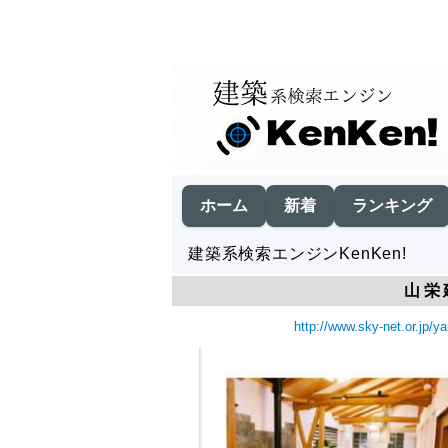
ホーム
新着
ランキング
建築系検索エンジンKenKen!
山栄
http://www.sky-net.or.jp/