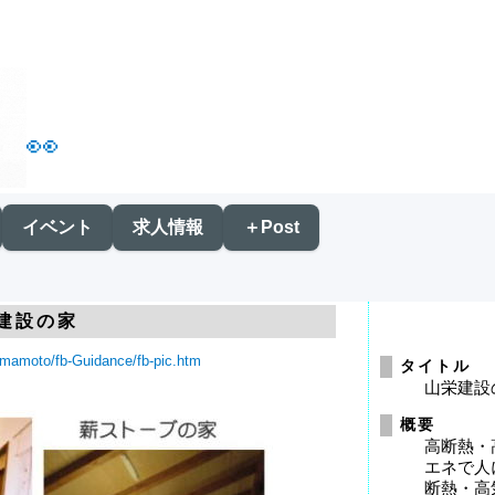
👀
イベント
求人情報
＋Post
建設の家
yamamoto/fb-Guidance/fb-pic.htm
タイトル
山栄建設
概要
高断熱・
エネで人
断熱・高