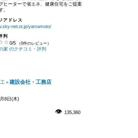
グヒーターで省エネ、健康住宅をご提案
す。
ジアドレス
w.sky-net.or.jp/yamamoto/
評判
0
/
5
（0件のレビュー）
の家 のクチコミ・評判
建設会社・工務店
施工
＞
1月8日(木)
135,360