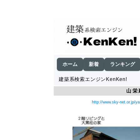
ホーム
新着
ランキング
建築系検索エンジンKenKen!
山栄
http://www.sky-net.or.jp/