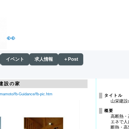
👀
イベント
求人情報
＋Post
建設の家
yamamoto/fb-Guidance/fb-pic.htm
タイトル
山栄建設
概要
高断熱・
エネで人
断熱・高