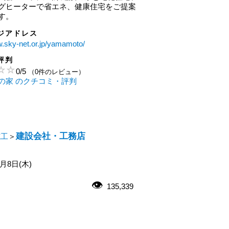
グヒーターで省エネ、健康住宅をご提案
す。
ジアドレス
w.sky-net.or.jp/yamamoto/
評判
0
/
5
（0件のレビュー）
の家 のクチコミ・評判
建設会社・工務店
施工
＞
1月8日(木)
135,339