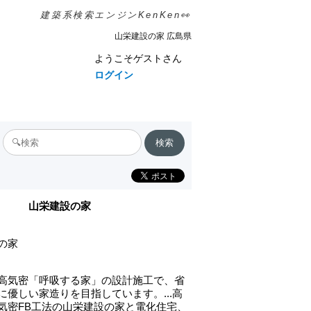
建築系検索エンジンKenKen👀
山栄建設の家 広島県
ようこそゲストさん
ログイン
山栄建設の家
の家
高気密「呼吸する家」の設計施工で、省
に優しい家造りを目指しています。...高
気密FB工法の山栄建設の家と電化住宅、