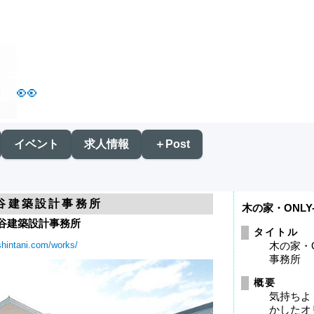
👀
イベント
求人情報
＋Post
新谷建築設計事務所
木の家・ONL
新谷建築設計事務所
タイトル
shintani.com/works/
木の家・
事務所
概要
気持ちよ
かしたオ