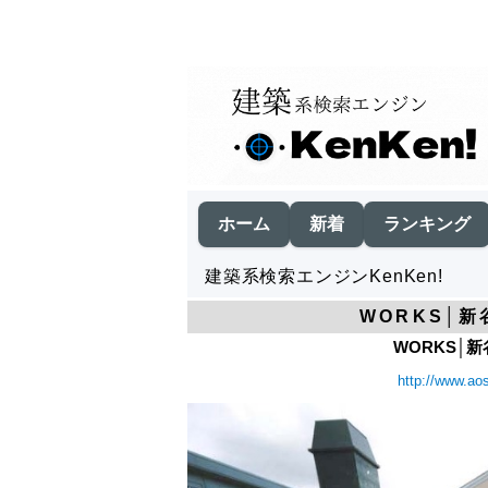
ホーム
新着
ランキング
建築系検索エンジンKenKen!
WORKS│
WORKS│
http://www.ao