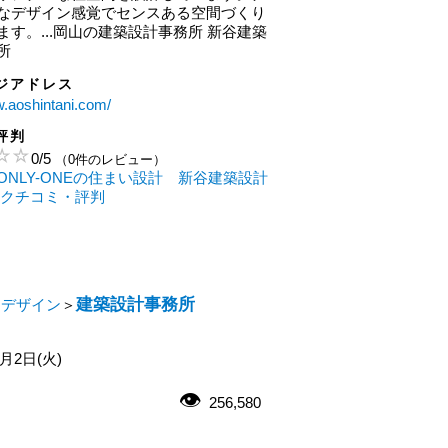
なデザイン感覚でセンスある空間づくり
ます。...岡山の建築設計事務所 新谷建築
所
ジアドレス
w.aoshintani.com/
評判
0
/
5
（0件のレビュー）
ONLY-ONEの住まい設計 新谷建築設計
のクチコミ・評判
建築設計事務所
・デザイン
＞
0月2日(火)
256,580