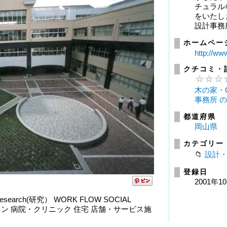
チュラル
をいたし
設計事務
ホームペー
http://ww
クチコミ・
木の家・
事務所 
都道府県
岡山県
カテゴリー
設計
登録日
2001年1
esearch(研究） WORK FLOW SOCIAL
マンション 病院・クリニック 住宅 店舗・サービス施