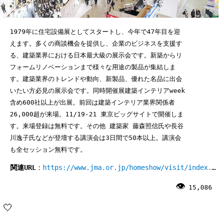
1979年に住宅設備展としてスタートし、今年で47年目を迎
えます。多くの商談機会を提供し、企業のビジネスを支援す
る、建築業界における日本最大級の展示会です。新築からリ
フォームリノベーションまで様々な用途の製品が集結しま
す。建築業界のトレンドや動向、新製品、優れた名品に出会
いたい方必見の展示会です。同時開催展建築インテリアweek
含め600社以上が出展。前回は建築インテリア業界関係者
26,000超が来場。11/19-21 東京ビッグサイトで開催しま
す。来場登録は無料です。その他 建築家 藤森照信氏や長谷
川逸子氏などが登壇する講演会は3日間で50本以上。講演会
も全セッション無料です。
関連URL
：
https://www.jma.or.jp/homeshow/visit/index.html
15,086
🤍