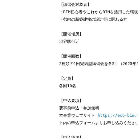
【講習会対象者】
・BIM初⼼者やこれからBIMを活⽤した環
・都内の新築建物の設計等に関わる⽅
【開催場所】
渋⾕駅付近
【開催回数】
2種類の1回完結型講習会を各5回（2025年9
【定員】
各回10名
【申込要項】
要事前申込・参加無料
本事業ウェブサイト
https://eco-bim.
ト内の申込フォームよりお申し込みくださ
【申込締切】