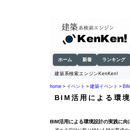
ホーム
新着
ランキング
建築系検索エンジンKenKen!
home
>
イベント
>
建築イベント
>
B
BIM活用による環
BIM活用による環境設計の実践に