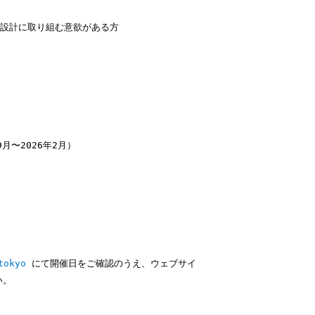
境設計に取り組む意欲がある⽅
⽉〜2026年2⽉）
tokyo
にて開催⽇をご確認のうえ、ウェブサイ
い。