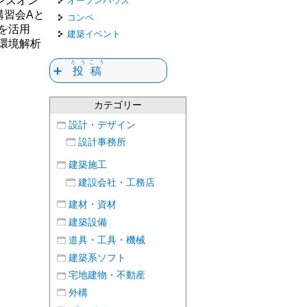
ンズオン
オープンハウス
講習会Aと
コンペ
を活用
建築イベント
環境解析
とうこう
➕
投稿
カテゴリー
設計・デザイン
設計事務所
建築施工
建設会社・工務店
建材・資材
建築設備
道具・工具・機械
建築系ソフト
宅地建物・不動産
外構