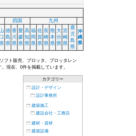
四国
九州
鹿
山
徳
香
愛
高
福
佐
長
熊
大
宮
沖
児
口
島
川
媛
知
岡
賀
崎
本
分
崎
縄
島
県
県
県
県
県
県
県
県
県
県
県
県
県
ソフト販売、プロッタ、プロッタレン
す。現在、0件を掲載しています。
カテゴリー
設計・デザイン
設計事務所
建築施工
建設会社・工務店
建材・資材
建築設備