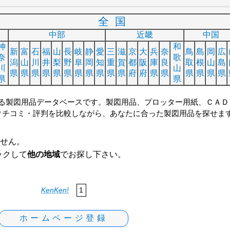
全国
中部
近畿
中国
神
和
新
富
石
福
山
長
岐
静
愛
三
滋
京
大
兵
奈
鳥
島
岡
広
奈
歌
潟
山
川
井
梨
野
阜
岡
知
重
賀
都
阪
庫
良
取
根
山
島
川
山
県
県
県
県
県
県
県
県
県
県
県
府
府
県
県
県
県
県
県
県
県
る製図用品データベースです。製図用品、プロッター用紙、ＣＡＤ
クチコミ・評判を比較しながら、あなたに合った製図用品を探せま
ません。
ックして
他の地域
でお探し下さい。
KenKen!
1
ホームページ登録