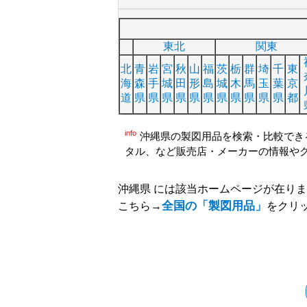
東北
関東
北
青
岩
宮
秋
山
福
茨
栃
群
埼
千
東
海
森
手
城
田
形
島
城
木
馬
玉
葉
京
道
県
県
県
県
県
県
県
県
県
県
県
都
info
沖縄県の製図用品を検索・比較でき
タル、など販売店・メーカーの情報や
沖縄県 には該当ホームページが在り
全国の「製図用品」
こちら→
をクリ