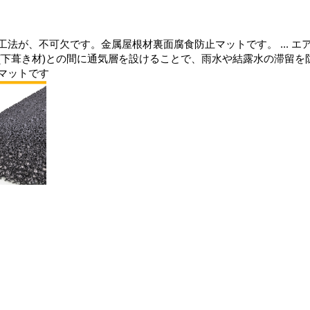
法が、不可欠です。金属屋根材裏面腐食防止マットです。 ... エ
(下葺き材)との間に通気層を設けることで、雨水や結露水の滞留を
マットです