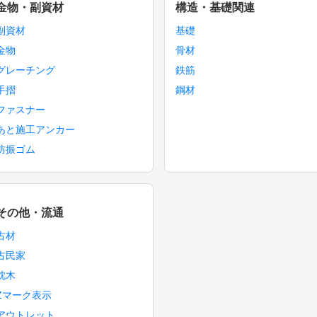
金物・副資材
構造・基礎関連
副資材
基礎
金物
骨材
グレーチング
鉄筋
手摺
鋼材
ファスナー
あと施工アンカー
防振ゴム
その他・流通
古材
古民家
枕木
Zマーク表示
アウトレット