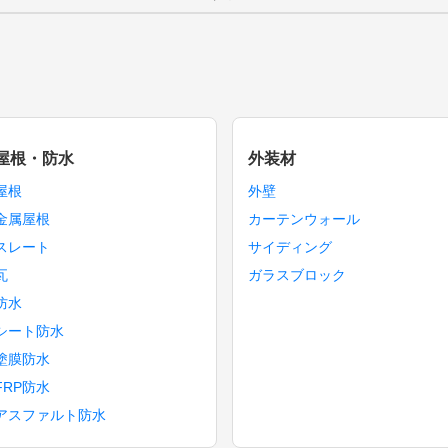
屋根・防水
外装材
屋根
外壁
金属屋根
カーテンウォール
スレート
サイディング
瓦
ガラスブロック
防水
シート防水
塗膜防水
FRP防水
アスファルト防水