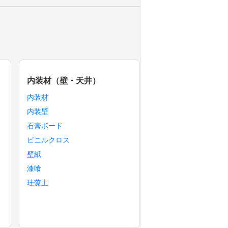
内装材（壁・天井）
内装材
内装壁
石膏ボード
ビニルクロス
壁紙
漆喰
珪藻土