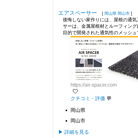
エアスペーサー
[
岡山県
岡山市
]
後悔しない家作りには、屋根の通気工
サーは、金属屋根材とルーフィング
目的で開発された通気性のメッシュ
https://air-spacer.com
🤍
クチコミ・評価
岡山県
岡山市
▶ 詳細を見る