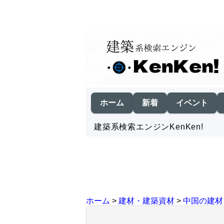
ホーム
新着
イベント
建築系検索エンジンKenKen!
ホーム
>
建材・建築資材
>
中国の建材