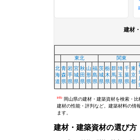
建材
東北
関東
北
青
岩
宮
秋
山
福
茨
栃
群
埼
千
東
海
森
手
城
田
形
島
城
木
馬
玉
葉
京
道
県
県
県
県
県
県
県
県
県
県
県
都
info
岡山県の建材・建築資材を検索・比
建材の性能・評判など。建築材料の情
ます。
建材・建築資材の選び方