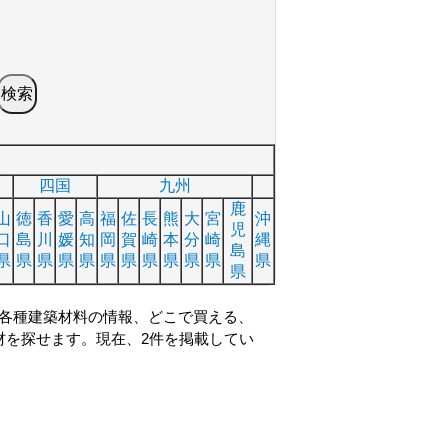
四国
九州
鹿
山
徳
香
愛
高
福
佐
長
熊
大
宮
沖
児
口
島
川
媛
知
岡
賀
崎
本
分
崎
縄
島
県
県
県
県
県
県
県
県
県
県
県
県
県
各種建築材料の情報、どこで買える、
材を探せます。現在、2件を掲載してい