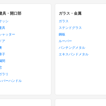
建具・開口部
ガラス・金属
サッシ
ガラス
建具
ステンドグラス
シャッター
鋼板
ドア
ルーバー
襖
パンチングメタル
障子
エキスパンドメタル
欄間
窓
ガラリ
レバーハンドル