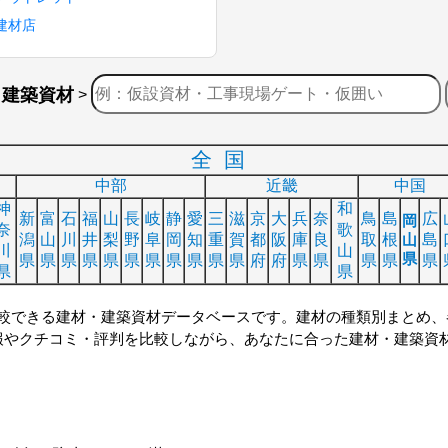
建材店
・建築資材
>
全国
中部
近畿
中国
神
和
新
富
石
福
山
長
岐
静
愛
三
滋
京
大
兵
奈
鳥
島
広
岡
奈
歌
潟
山
川
井
梨
野
阜
岡
知
重
賀
都
阪
庫
良
取
根
山
島
川
山
県
県
県
県
県
県
県
県
県
県
県
県
府
府
県
県
県
県
県
県
県
較できる建材・建築資材データベースです。建材の種類別まとめ、
報やクチコミ・評判を比較しながら、あなたに合った建材・建築資