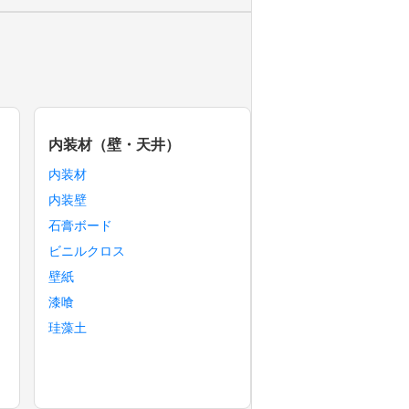
内装材（壁・天井）
内装材
内装壁
石膏ボード
ビニルクロス
壁紙
漆喰
珪藻土