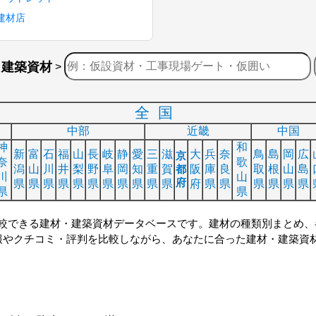
建材店
・建築資材
>
全国
中部
近畿
中国
神
和
新
富
石
福
山
長
岐
静
愛
三
滋
大
兵
奈
鳥
島
岡
広
京
奈
歌
潟
山
川
井
梨
野
阜
岡
知
重
賀
都
阪
庫
良
取
根
山
島
川
山
府
県
県
県
県
県
県
県
県
県
県
県
府
県
県
県
県
県
県
県
県
較できる建材・建築資材データベースです。建材の種類別まとめ、
報やクチコミ・評判を比較しながら、あなたに合った建材・建築資材