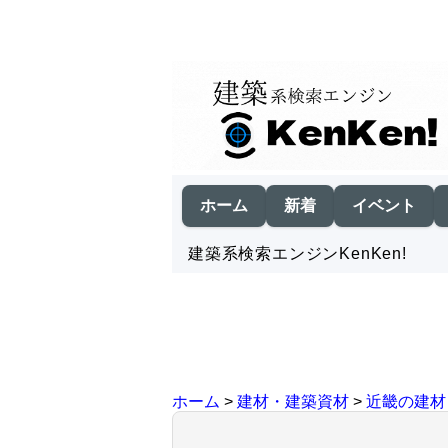
ホーム
新着
イベント
建築系検索エンジンKenKen!
ホーム
>
建材・建築資材
>
近畿の建材