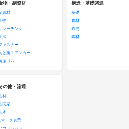
金物・副資材
構造・基礎関連
副資材
基礎
金物
骨材
グレーチング
鉄筋
手摺
鋼材
ファスナー
あと施工アンカー
防振ゴム
その他・流通
古材
古民家
枕木
Zマーク表示
アウトレット