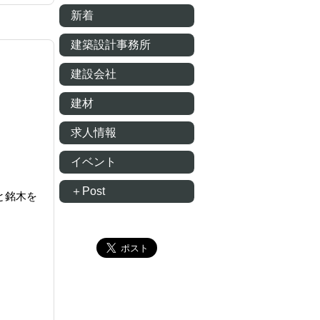
新着
建築設計事務所
建設会社
建材
求人情報
イベント
＋Post
と銘木を