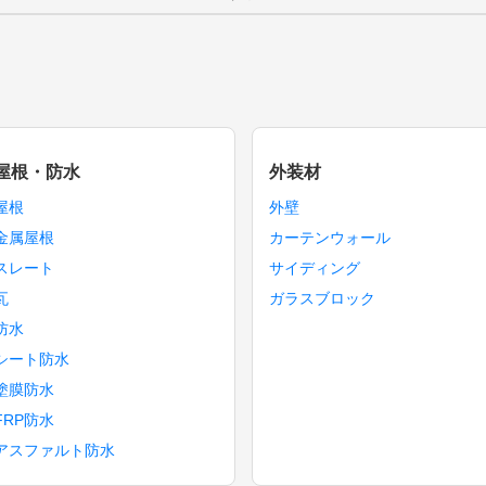
屋根・防水
外装材
屋根
外壁
金属屋根
カーテンウォール
スレート
サイディング
瓦
ガラスブロック
防水
シート防水
塗膜防水
FRP防水
アスファルト防水