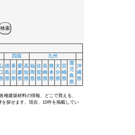
四国
九州
鹿
山
徳
香
愛
高
福
佐
長
熊
大
宮
沖
児
口
島
川
媛
知
岡
賀
崎
本
分
崎
縄
島
県
県
県
県
県
県
県
県
県
県
県
県
県
各種建築材料の情報、どこで買える、
を探せます。現在、10件を掲載してい