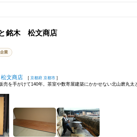
と銘木 松文商店
企業
 松文商店
[
京都府
京都市
]
販売を手がけて140年。茶室や数寄屋建築にかかせない北山磨丸太