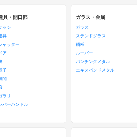
建具・開口部
ガラス・金属
サッシ
ガラス
建具
ステンドグラス
シャッター
鋼板
ドア
ルーバー
襖
パンチングメタル
障子
エキスパンドメタル
欄間
窓
ガラリ
レバーハンドル