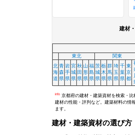
建材
東北
関東
北
青
岩
宮
秋
山
福
茨
栃
群
埼
千
東
海
森
手
城
田
形
島
城
木
馬
玉
葉
京
道
県
県
県
県
県
県
県
県
県
県
県
都
info
京都府の建材・建築資材を検索・比
建材の性能・評判など。建築材料の情
ます。
建材・建築資材の選び方