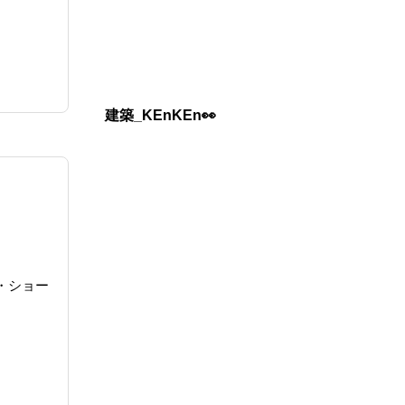
建築_KEnKEn👀
プ・ショー