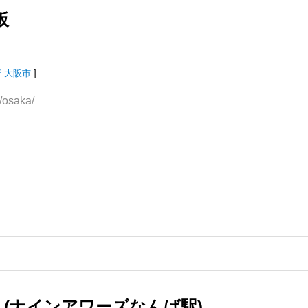
阪
府
大阪市
]
/osaka/
んば駅 (ナインアワーズなんば駅)