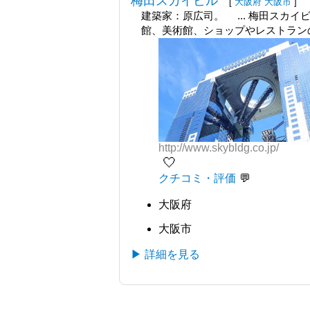
梅田スカイビル
[
大阪府
大阪市
]
建築家：原広司。 ... 梅田スカ
館、美術館、ショップやレストラン
http://www.skybldg.co.jp/
🤍
クチコミ・評価
大阪府
大阪市
▶ 詳細を見る