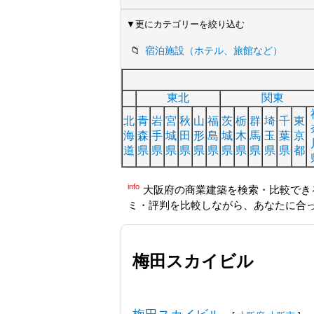
▼更にカテゴリーを絞り込む
宿泊施設（ホテル、旅館など）
東北
関東
北
青
岩
宮
秋
山
福
茨
栃
群
埼
千
東
海
森
手
城
田
形
島
城
木
馬
玉
葉
京
道
県
県
県
県
県
県
県
県
県
県
県
都
info
大阪府の商業建築を検索・比較でき
ミ・評判を比較しながら、あなたに合
梅田スカイビル