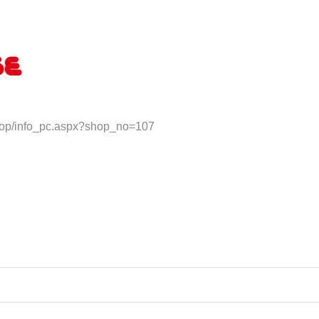
shop/info_pc.aspx?shop_no=107