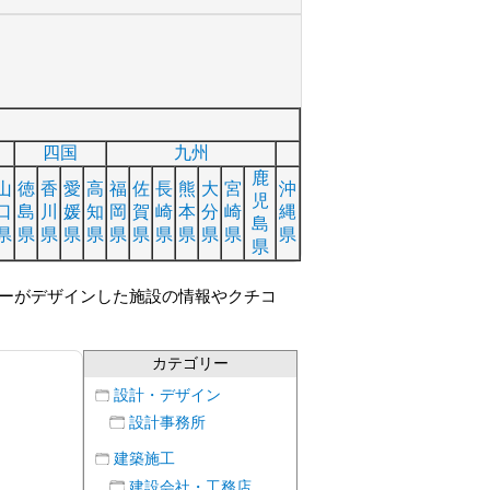
四国
九州
鹿
山
徳
香
愛
高
福
佐
長
熊
大
宮
沖
児
口
島
川
媛
知
岡
賀
崎
本
分
崎
縄
島
県
県
県
県
県
県
県
県
県
県
県
県
県
ーがデザインした施設の情報やクチコ
カテゴリー
設計・デザイン
設計事務所
建築施工
建設会社・工務店