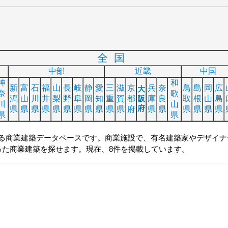
全国
中部
近畿
中国
神
和
新
富
石
福
山
長
岐
静
愛
三
滋
京
兵
奈
鳥
島
岡
広
大
奈
歌
潟
山
川
井
梨
野
阜
岡
知
重
賀
都
阪
庫
良
取
根
山
島
川
山
府
県
県
県
県
県
県
県
県
県
県
県
府
県
県
県
県
県
県
県
県
る商業建築データベースです。商業施設で、有名建築家やデザイナ
った商業建築を探せます。現在、8件を掲載しています。