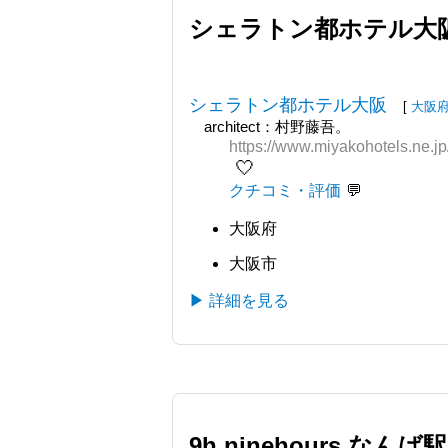
シェラトン都ホテル大
シェラトン都ホテル大阪
[
大阪
architect：村野藤吾。
https://www.miyakohotels.ne.jp
🤍
クチコミ・評価
大阪府
大阪市
▶ 詳細を見る
9h ninehours な