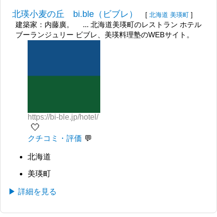
北瑛小麦の丘 bi.ble（ビブレ）
[
北海道
美瑛町
]
建築家：内藤廣。 ... 北海道美瑛町のレストラン ホテル
ブーランジュリー ビブレ、美瑛料理塾のWEBサイト。
https://bi-ble.jp/hotel/
🤍
クチコミ・評価
北海道
美瑛町
▶ 詳細を見る