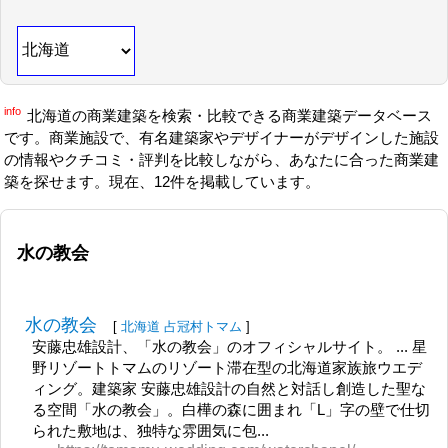
info
北海道の商業建築を検索・比較できる商業建築データベース
です。商業施設で、有名建築家やデザイナーがデザインした施設
の情報やクチコミ・評判を比較しながら、あなたに合った商業建
築を探せます。現在、12件を掲載しています。
水の教会
水の教会
[
北海道
占冠村トマム
]
安藤忠雄設計、「水の教会」のオフィシャルサイト。 ... 星
野リゾートトマムのリゾート滞在型の北海道家族旅ウエデ
ィング。建築家 安藤忠雄設計の自然と対話し創造した聖な
る空間「水の教会」。白樺の森に囲まれ「L」字の壁で仕切
られた敷地は、独特な雰囲気に包...