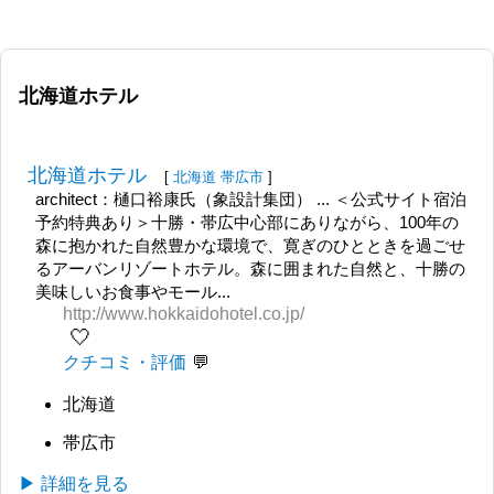
北海道ホテル
北海道ホテル
[
北海道
帯広市
]
architect：樋口裕康氏（象設計集団） ... ＜公式サイト宿泊
予約特典あり＞十勝・帯広中心部にありながら、100年の
森に抱かれた自然豊かな環境で、寛ぎのひとときを過ごせ
るアーバンリゾートホテル。森に囲まれた自然と、十勝の
美味しいお食事やモール...
http://www.hokkaidohotel.co.jp/
🤍
クチコミ・評価
北海道
帯広市
▶ 詳細を見る