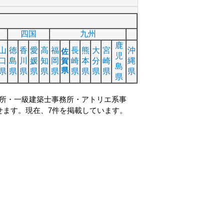
四国
九州
鹿
山
徳
香
愛
高
福
長
熊
大
宮
沖
佐
児
口
島
川
媛
知
岡
賀
崎
本
分
崎
縄
島
県
県
県
県
県
県
県
県
県
県
県
県
県
所・一級建築士事務所・アトリエ系事
せます。現在、7件を掲載しています。