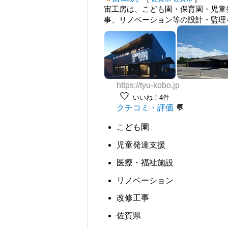
宙工房は、こども園・保育園・児童
事、リノベーション等の設計・監理
https://tyu-kobo.jp
🤍
いいね！4件
クチコミ・評価
こども園
児童発達支援
医療・福祉施設
リノベーション
改修工事
佐賀県