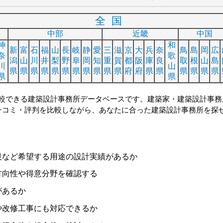
全国
中部
近畿
中国
神
和
新
富
石
福
山
長
岐
静
愛
三
滋
京
大
兵
奈
鳥
島
岡
広
奈
歌
潟
山
川
井
梨
野
阜
岡
知
重
賀
都
阪
庫
良
取
根
山
島
川
山
県
県
県
県
県
県
県
県
県
県
県
府
府
県
県
県
県
県
県
県
県
較できる建築設計事務所データベースです。建築家・建築設計事務
チコミ・評判を比較しながら、あなたに合った建築設計事務所を探
設など希望する用途の設計実績があるか
方向性や得意分野を確認する
があるか
や改修工事にも対応できるか