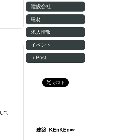
建設会社
建材
求人情報
イベント
＋Post
して
建築_KEnKEn👀