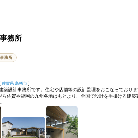
設計事務所
事務所
[
佐賀県
鳥栖市
]
築設計事務所です。住宅や店舗等の設計監理をおこなっております。
をもちながら佐賀や福岡の九州各地はもとより、全国で設計を手掛ける建
.