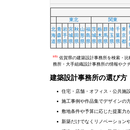
東北
関東
北
青
岩
宮
秋
山
福
茨
栃
群
埼
千
東
海
森
手
城
田
形
島
城
木
馬
玉
葉
京
道
県
県
県
県
県
県
県
県
県
県
県
都
info
佐賀県の建築設計事務所を検索・比
務所・大手組織設計事務所の情報やク
建築設計事務所の選び方
住宅・店舗・オフィス・公共施
施工事例や作品集でデザインの
敷地条件や予算に応じた提案力
新築だけでなくリノベーション