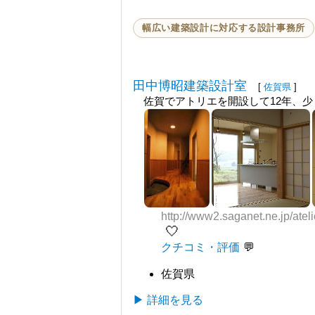
幅広い建築設計に対応する設計事務所
田中博昭建築設計室
[
佐賀県
]
佐賀でアトリエを開設して12年、
http://www2.saganet.ne.jp/ateli
🤍
クチコミ・評価
佐賀県
▶ 詳細を見る