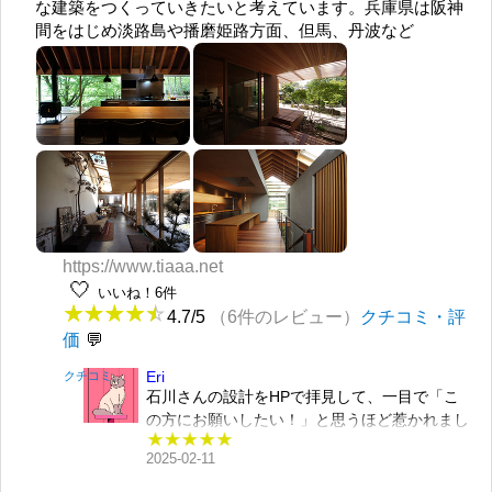
な建築をつくっていきたいと考えています。兵庫県は阪神
間をはじめ淡路島や播磨姫路方面、但馬、丹波など
https://www.tiaaa.net
🤍
いいね！6件
4.7/5
（6件のレビュー）
クチコミ・評
価
Eri
クチコミ
石川さんの設計をHPで拝見して、一目で「こ
の方にお願いしたい！」と思うほど惹かれまし
た。いろいろな建築家さんを探しましたが、こ
2025-02-11
れほど自分の好みに合う方はいませんでした。
はじめて石川さんの自宅兼事務所にお伺いし、