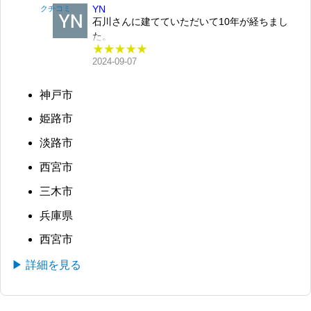
YN
クチコミ
ご相談させていただいた際、「こんなに居心地
石川さんに建てていただいて10年が経ちまし
がよくてお洒落な家は初めて！」と感動したの
た。
を今でも覚えています。その空間にいるだけで
光の陰影を活かしたデザイン性の高い建物で気
ワクワクして、ぜひ我が家のリフォームをお願
2024-09-07
に入っています。使われている素材は熟考され
いしたいと確信しました。
た良質なもので、断熱性などは特に優れてお
当初は1階をリフォームする予定でしたが、「2
神戸市
り、快適に過ごしています。今回は子供達も巣
階の景色の良さを活かし、冬も暖かく過ごせる
立ちちょうど良い機会ということで、プチリフ
ように」と、いくつかの部屋をつなげて2階リ
姫路市
ォーム&メンテナンスをお願いしました。実際
ビングをつくるご提案をいただきました。この
住んでみて気になる箇所など、言葉足らずでも
淡路市
アイデアが素晴らしく、実際に完成してみると
適切な提案をしてくださいました。信頼を置い
想像以上に心地よい空間になりました。
西宮市
ている石川さんですので安心してお任せし、結
キッチン、バルコニー、どれをとってもセンス
果、以前にも増して快適な空間に仕上げていた
が抜群で、毎日がより楽しくなりました。ま
三木市
だきました。ありがとうございました。
た、照明はまるで美術館のような洗練された雰
兵庫県
囲気で、夜になると一層特別感のある空間にな
りました。
西宮市
ご夫婦で経営されているので、主婦目線で細か
い部分まで相談できたのも大きな安心感があり
▶ 詳細を見る
ました。石川さんにお願いして本当に良かった
です。これからも大切に住み続けたいです。本
当にありがとうございました。