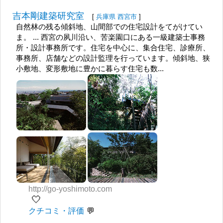
吉本剛建築研究室
[
兵庫県
西宮市
]
自然林の残る傾斜地、山間部での住宅設計をてがけてい
ま。 ... 西宮の夙川沿い、苦楽園口にある一級建築士事務
所・設計事務所です。住宅を中心に、集合住宅、診療所、
事務所、店舗などの設計監理を行っています。傾斜地、狭
小敷地、変形敷地に豊かに暮らす住宅も数...
http://go-yoshimoto.com
🤍
クチコミ・評価