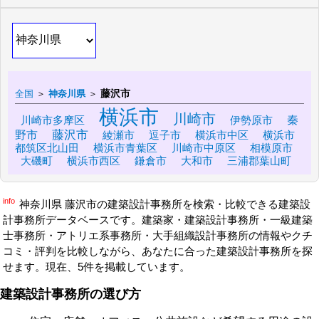
藤沢市
全国
＞
神奈川県
＞
横浜市
川崎市
秦
川崎市多摩区
伊勢原市
藤沢市
野市
綾瀬市
逗子市
横浜市中区
横浜市
川崎市中原区
相模原市
都筑区北山田
横浜市青葉区
大磯町
横浜市西区
鎌倉市
大和市
三浦郡葉山町
info
神奈川県 藤沢市の建築設計事務所を検索・比較できる建築設
計事務所データベースです。建築家・建築設計事務所・一級建築
士事務所・アトリエ系事務所・大手組織設計事務所の情報やクチ
コミ・評判を比較しながら、あなたに合った建築設計事務所を探
せます。現在、5件を掲載しています。
建築設計事務所の選び方