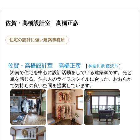
Home | Canvas Gallery+Shop
佐賀・高橋設計室 高橋正彦
https://www.canvas-kamakura.jp
Canvas Gallery+Shop
住宅の設計に強い建築事務所
佐賀・高橋設計室 高橋正彦
[
神奈川県
藤沢市
]
湘南で住宅を中心に設計活動をしている建築家です。光と
風を感じる、住む人のライフスタイルに合った、おおらか
で気持ちの良い空間を提案しています。