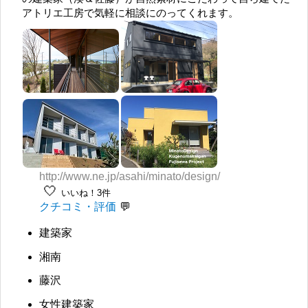
アトリエ工房で気軽に相談にのってくれます。
http://www.ne.jp/asahi/minato/design/
🤍
いいね！3件
クチコミ・評価
建築家
湘南
藤沢
女性建築家