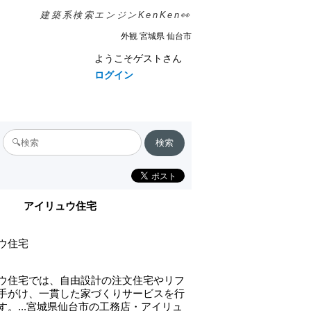
建築系検索エンジンKenKen👀
外観 宮城県 仙台市
ようこそゲストさん
ログイン
アイリュウ住宅
ウ住宅
ウ住宅では、自由設計の注文住宅やリフ
手がけ、一貫した家づくりサービスを行
す。...宮城県仙台市の工務店・アイリュ