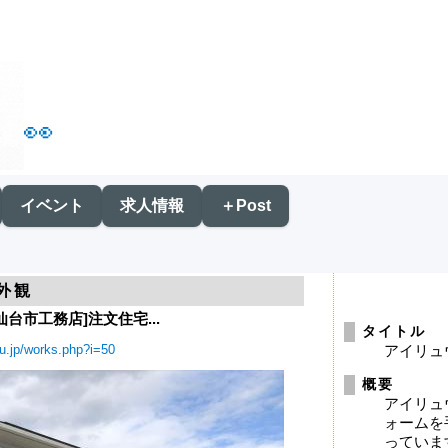
👀
イベント
求人情報
＋Post
外観
台市工務店]注文住宅...
タイトル
yu.jp/works.php?i=50
アイリュ
概要
アイリュ
ォームを
っていま