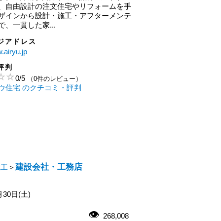
、自由設計の注文住宅やリフォームを手
ザインから設計・施工・アフターメンテ
、一貫した家...
ジアドレス
.airyu.jp
評判
0
/
5
（0件のレビュー）
ウ住宅 のクチコミ・評判
建設会社・工務店
施工
＞
月30日(土)
268,008