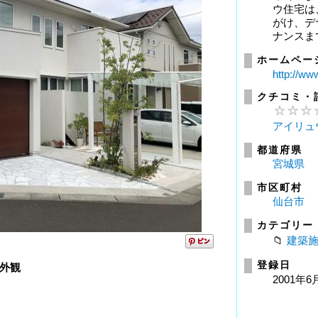
ウ住宅は
がけ、デ
ナンスまで
ホームペー
http://www
クチコミ・
アイリュ
都道府県
宮城県
市区町村
仙台市
カテゴリー
建築
登録日
外観
2001年6