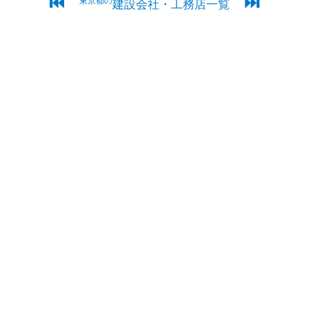
⏮
⏭
東京都の
建設会社・工務店一覧