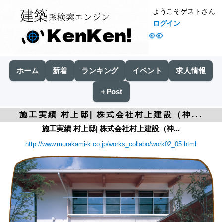
ようこそゲストさん
ログイン
👀
ホーム
新着
ランキング
イベント
求人情報
＋Post
施工実績 村上邸| 株式会社村上建設（神...
施工実績 村上邸| 株式会社村上建設（神...
http://www.murakami-k.co.jp/works_collabo/work02_05.html