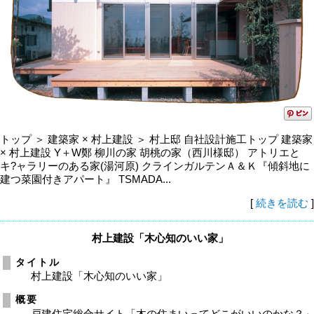
トップ ＞ 建築家 × 村上建設 ＞ 村上邸 自社設計施工トップ 建築家
× 村上建設 Y＋W鄭 柳川の家 胡桃の家（西川様邸） アトリエと
キ?ャラリーのある家(湯河原) クラインガルテンＡ＆Ｋ『傾斜地に
建つ菜園付きアパート』 TSMADA...
[
続きを読む
]
村上建設「木心知のいい家」
タイトル
村上建設「木心知のいい家」
概要
戸建住宅総合サイト「木の住まいってどこがいいのかな？