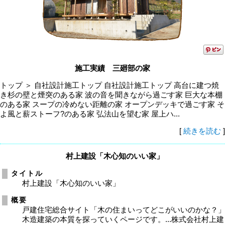
施工実績 三廻部の家
トップ ＞ 自社設計施工トップ 自社設計施工トップ 高台に建つ焼
き杉の壁と煙突のある家 波の音を聞きながら過ごす家 巨大な本棚
のある家 スープの冷めない距離の家 オープンデッキで過ごす家 そ
よ風と薪ストーフ?のある家 弘法山を望む家 屋上ハ...
[
続きを読む
]
村上建設「木心知のいい家」
タイトル
村上建設「木心知のいい家」
概要
戸建住宅総合サイト「木の住まいってどこがいいのかな？
木造建築の本質を探っていくページです。...株式会社村上建