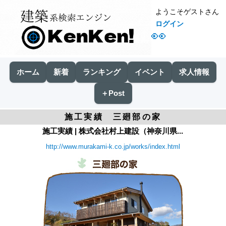
ようこそゲストさん
ログイン
👀
ホーム
新着
ランキング
イベント
求人情報
＋Post
施工実績 三廻部の家
施工実績 | 株式会社村上建設（神奈川県...
http://www.murakami-k.co.jp/works/index.html