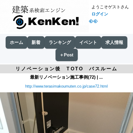
ようこそゲストさん
ログイン
👀
ホーム
新着
ランキング
イベント
求人情報
＋Post
リノベーション後 TOTO バスルーム
最新リノベーション施工事例(72) | ...
http://www.terasimakoumuten.co.jp/case72.html