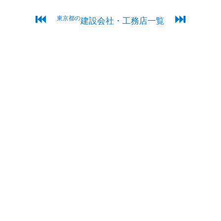
⏮
⏭
東京都の
建設会社・工務店一覧