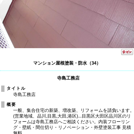
マンション屋根塗装・防水（34）
寺島工務店
タイトル
寺島工務店
概要
一般、集合住宅の新築、増改築、リフォームを請負います
(営業地域、品川,目黒,大田,港区)...目黒区大田区品川区のリ
フォームは寺島工務店へご相談ください。内装フローリン
グ・壁紙・間仕切り・リノベーション・外壁塗装工事 見積
無料