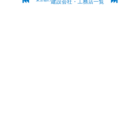
⏮
⏭
東京都の
建設会社・工務店一覧