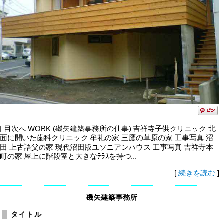
| 目次へ WORK (磯矢建築事務所の仕事) 吉祥寺子供クリニック 北
面に開いた歯科クリニック 牟礼の家 三鷹の草原の家 工事写真 沼
田 上古語父の家 現代沼田版ユソニアンハウス 工事写真 吉祥寺本
町の家 屋上に階段室と大きなﾃﾗｽを持つ...
[
続きを読む
]
磯矢建築事務所
タイトル