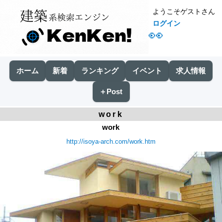
ようこそゲストさん
ログイン
👀
ホーム
新着
ランキング
イベント
求人情報
＋Post
work
work
http://isoya-arch.com/work.htm