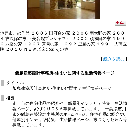
地元市川の作品 ２００６ 国府台の家 ２００６ 南大野の家 ２００
４ 宮久保の家 （美容院プレシャス） ２００２ 須和田の家 １９９
９ 八幡の家 １９９７ 真間の家 １９９２ 里見の家 １９９１ 大高医
院 ２０１０ ＮＥＷ 若宮の家 その他...
[
続きを読む
]
飯島建築設計事務所-住まいに関する生活情報ページ
タイトル
飯島建築設計事務所-住まいに関する生活情報ページ
概要
市川市の住宅作品の紹介や、部屋別インテリア特集、生活
報ページ、家づくりＱ＆Ａ等掲載しています。...千葉県市川
市の飯島建築設計事務所のホ−ムペ−ジ、住宅作品の紹介や
部屋別インテリヤ特集、生活情報ページ、家づくりＱ＆Ａ
掲載しています。