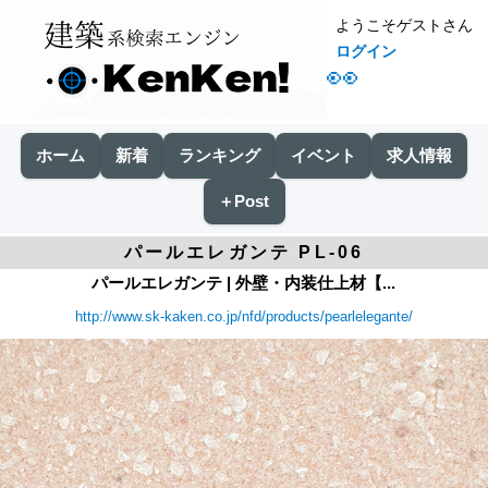
ようこそゲストさん
ログイン
👀
ホーム
新着
ランキング
イベント
求人情報
＋Post
パールエレガンテ PL-06
パールエレガンテ | 外壁・内装仕上材【...
http://www.sk-kaken.co.jp/nfd/products/pearlelegante/