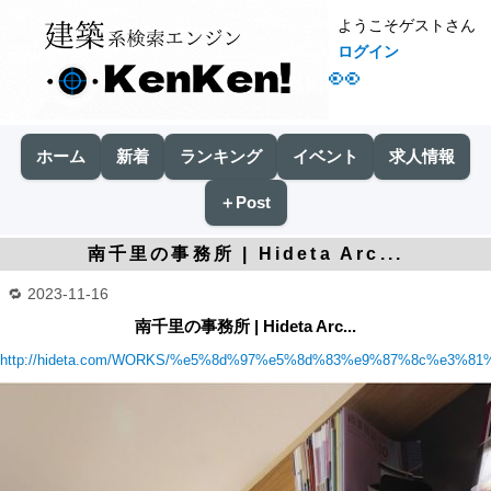
ようこそゲストさん
ログイン
👀
ホーム
新着
ランキング
イベント
求人情報
＋Post
南千里の事務所 | Hideta Arc...
2023-11-16
南千里の事務所 | Hideta Arc...
http://hideta.com/WORKS/%e5%8d%97%e5%8d%83%e9%87%8c%e3%