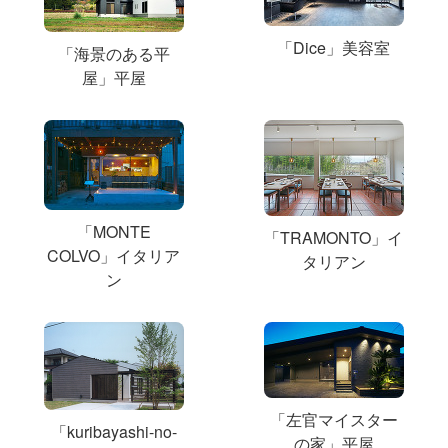
「Dice」美容室
「海景のある平
屋」平屋
「MONTE
「TRAMONTO」イ
COLVO」イタリア
タリアン
ン
「左官マイスター
「kuribayashi-no-
の家」平屋