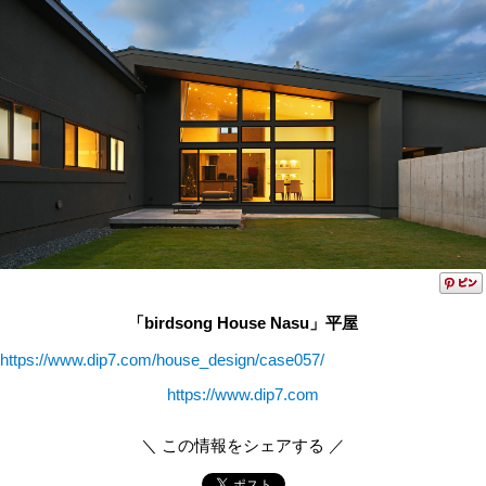
「birdsong House Nasu」平屋
https://www.dip7.com/house_design/case057/
https://www.dip7.com
＼ この情報をシェアする ／