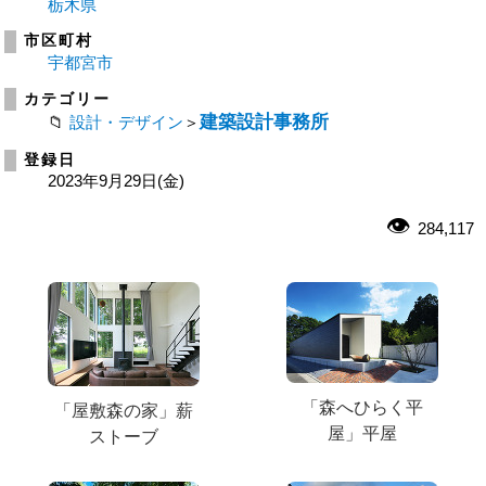
栃木県
市区町村
宇都宮市
カテゴリー
建築設計事務所
設計・デザイン
＞
登録日
2023年9月29日(金)
284,117
「森へひらく平
「屋敷森の家」薪
屋」平屋
ストーブ