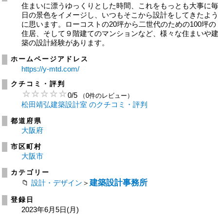
住まいに漂うゆっくりとした時間、これをもっとも大事に
日の景色をイメージし、いつもそこから設計をしてきたよ
に思います。ローコストの20坪から二世代のための100坪の
住居、そして９階建てのマンションなど、様々な住まいや
築の設計経験があります。
ホームページアドレス
https://y-mtd.com/
クチコミ・評判
0
/
5
（0件のレビュー）
松田靖弘建築設計室 のクチコミ・評判
都道府県
大阪府
市区町村
大阪市
カテゴリー
建築設計事務所
設計・デザイン
＞
登録日
2023年6月5日(月)