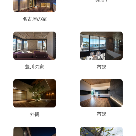
名古屋の家
豊川の家
内観
内観
外観