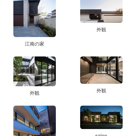
外観
江南の家
外観
外観
salon