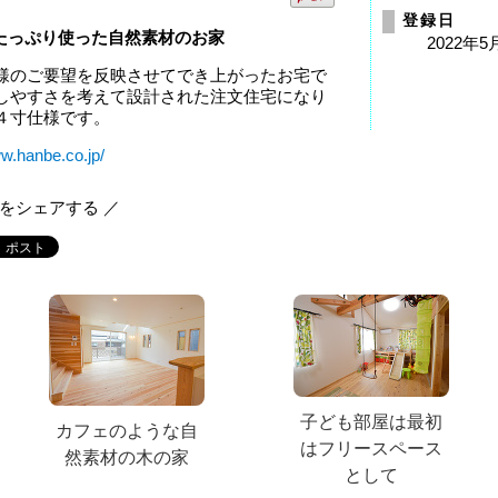
登録日
たっぷり使った自然素材のお家
2022年5
様のご要望を反映させてでき上がったお宅で
しやすさを考えて設計された注文住宅になり
４寸仕様です。
ww.hanbe.co.jp/
報をシェアする ／
子ども部屋は最初
カフェのような自
はフリースペース
然素材の木の家
として