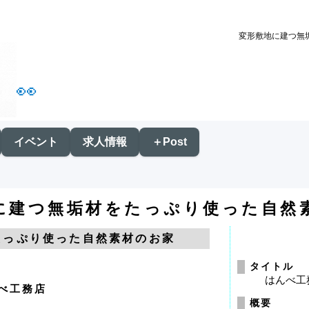
変形敷地に建つ無
👀
イベント
求人情報
＋Post
に建つ無垢材をたっぷり使った自然
たっぷり使った自然素材のお家
タイトル
はんべ工
べ工務店
概要