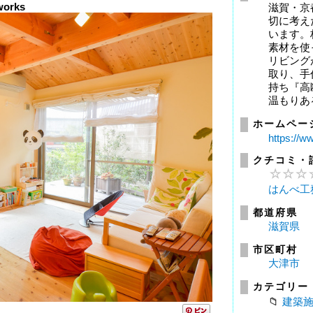
works
滋賀・京
切に考え
います。
素材を使
リビング
取り、手
持ち『高
温もりあ
ホームペー
https://w
クチコミ・
はんべ工
都道府県
滋賀県
市区町村
大津市
カテゴリー
建築