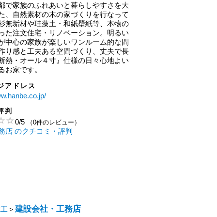
都で家族のふれあいと暮らしやすさを大
た、自然素材の木の家づくりを行なって
杉無垢材や珪藻土・和紙壁紙等、本物の
った注文住宅・リノベーション。明るい
が中心の家族が楽しいワンルーム的な間
作り感と工夫ある空間づくり、丈夫で長
断熱・オール４寸』仕様の日々心地よい
るお家です。
ジアドレス
ww.hanbe.co.jp/
評判
0
/
5
（0件のレビュー）
務店 のクチコミ・評判
建設会社・工務店
施工
＞