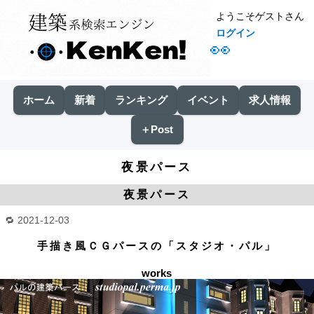
ようこそゲストさん
ログイン
👀
ホーム
新着
ランキング
イベント
求人情報
＋Post
夜景パース
夜景パース
2021-12-03
手描き風ＣＧパースの「スタジオ・パル」
works