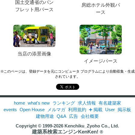
国土交通省のパン
房総ホテル外観パ
フレット用パース
ース
当店の添景画像
イメージパース
※このページは、登録データを元にコンピュータ プログラムにより自動収集・生成
されています。
home
what's new
ランキング
求人情報
有名建築家
events
Open House
メルマガ
利用規約
➕ 掲載
User
掲示板
建物用途
Q&A
広告
会社概要
Copyright © 1999-2026
Kenchiku_Zyoho Co., Ltd.
建築系検索エンジンKenKen!
®