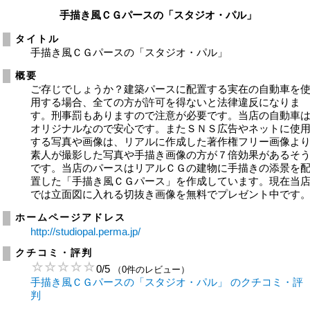
手描き風ＣＧパースの「スタジオ・パル」
タイトル
手描き風ＣＧパースの「スタジオ・パル」
概要
ご存じでしょうか？建築パースに配置する実在の自動車を
用する場合、全ての方が許可を得ないと法律違反になりま
す。刑事罰もありますので注意が必要です。当店の自動車
オリジナルなので安心です。またＳＮＳ広告やネットに使
する写真や画像は、リアルに作成した著作権フリー画像よ
素人が撮影した写真や手描き画像の方が７倍効果があるそ
です。当店のパースはリアルＣＧの建物に手描きの添景を
置した「手描き風ＣＧパース」を作成しています。現在当
では立面図に入れる切抜き画像を無料でプレゼント中です
ホームページアドレス
http://studiopal.perma.jp/
クチコミ・評判
0
/
5
（0件のレビュー）
手描き風ＣＧパースの「スタジオ・パル」 のクチコミ・評
判