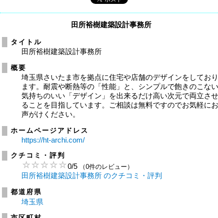
田所裕樹建築設計事務所
タイトル
田所裕樹建築設計事務所
概要
埼玉県さいたま市を拠点に住宅や店舗のデザインをしてお
ます。耐震や断熱等の「性能」と、シンプルで飽きのこな
気持ちのいい「デザイン」を出来るだけ高い次元で両立さ
ることを目指しています。ご相談は無料ですのでお気軽に
声がけください。
ホームページアドレス
https://ht-archi.com/
クチコミ・評判
0
/
5
（0件のレビュー）
田所裕樹建築設計事務所 のクチコミ・評判
都道府県
埼玉県
市区町村