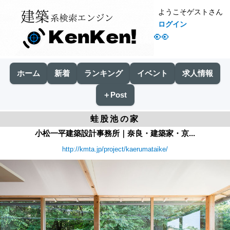
ようこそゲストさん
ログイン
👀
ホーム
新着
ランキング
イベント
求人情報
＋Post
蛙股池の家
小松一平建築設計事務所｜奈良・建築家・京...
http://kmta.jp/project/kaerumataike/