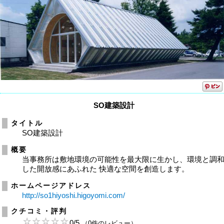
SO建築設計
タイトル
SO建築設計
概要
当事務所は敷地環境の可能性を最大限に生かし、環境と調
した開放感にあふれた 快適な空間を創造します。
ホームページアドレス
http://so1hiyoshi.higoyomi.com/
クチコミ・評判
0
/
5
（0件のレビュー）