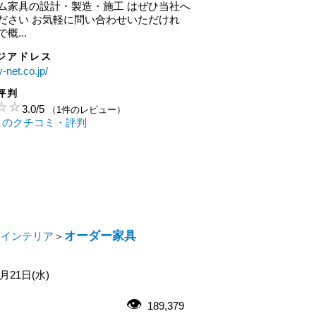
ム家具の設計・製造・施工 はぜひ当社へ
ださい お気軽に問い合わせいただけれ
概...
ジアドレス
y-net.co.jp/
評判
3.0
/
5
（1件のレビュー）
ET のクチコミ・評判
オーダー家具
・インテリア
＞
1月21日(水)
189,379