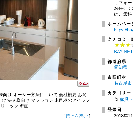
リフォー
お任せく
ば、無料で
ホームペー
https://ba
クチコミ・
BAY-N
都道府県
愛知県
市区町村
名古屋市
カテゴリー
法人様向け オーダー方法について 会社概要 お問
家具
向け 法人様向け マンション 木目柄のアイラン
リニック 壁面...
登録日
2018年1
[
続きを読む
]