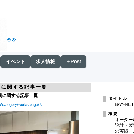
👀
イベント
求人情報
＋Post
績に関する記事一覧
績に関する記事一覧
タイトル
BAY-NET
jp/category/works/page/7/
概要
オーダー
設計・製
の実績。