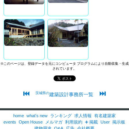
※このページは、登録データを元にコンピュータ プログラムにより自動収集・生成
されています。
⏮
⏭
茨城県の
建築設計事務所一覧
home
what's new
ランキング
求人情報
有名建築家
events
Open House
メルマガ
利用規約
➕ 掲載
User
掲示板
建物用途
Q&A
広告
会社概要