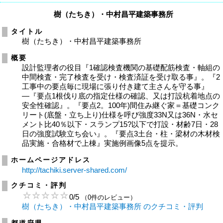
樹（たちき）・中村昌平建築事務所
タイトル
樹（たちき）・中村昌平建築事務所
概要
設計監理者の役目『1確認検査機関の基礎配筋検査・軸組の
中間検査・完了検査を受け・検査済証を受け取る事』。『2
工事中の要点毎に現場に張り付き建て主さんを守る事』
―『要点1根伐り底の指定仕様の確認、又は打設杭着地点の
安全性確認』。『要点2。100年)間住み継ぐ家＝基礎コンク
リート(底盤・立ち上り)仕様を呼び強度33N又は36N・水セ
メント比40％以下・スランプ15?以下で打設・材齢7日・28
日の強度試験立ち会い』。『要点3土台・柱・梁材の木材検
品実施・合格材で上棟』実施例画像5点を提示。
ホームページアドレス
http://tachiki.server-shared.com/
クチコミ・評判
0
/
5
（0件のレビュー）
樹（たちき）・中村昌平建築事務所 のクチコミ・評判