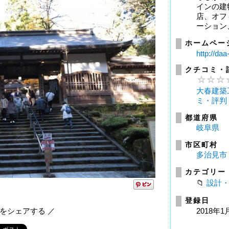
インの建
店、オフ
ーション
ホームペー
http://da
クチコミ・
大春建築
ミ・評判
都道府県
岐阜県
市区町村
多治見市
カテゴリー
設計
登録日
2018年1
報をシェアする ／