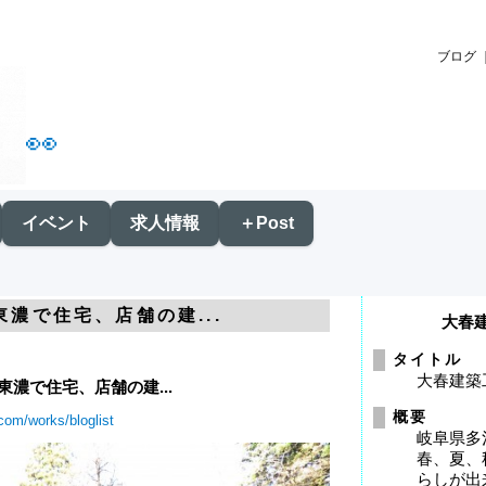
ブログ 
👀
イベント
求人情報
＋Post
東濃で住宅、店舗の建...
大春
タイトル
大春建築
東濃で住宅、店舗の建...
概要
.com/works/bloglist
岐阜県多
春、夏、
らしが出