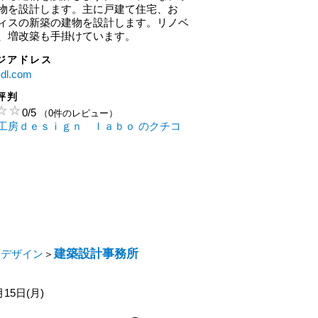
物を設計します。主に戸建て住宅、お
ィスの新築の建物を設計します。リノベ
、増改築も手掛けています。
ジアドレス
a-dl.com
評判
0
/
5
（0件のレビュー）
工房ｄｅｓｉｇｎ ｌａｂｏ のクチコ
建築設計事務所
・デザイン
＞
月15日(月)