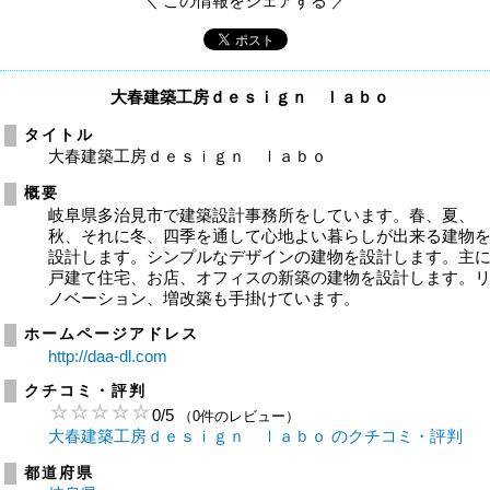
＼ この情報をシェアする ／
大春建築工房ｄｅｓｉｇｎ ｌａｂｏ
タイトル
大春建築工房ｄｅｓｉｇｎ ｌａｂｏ
概要
岐阜県多治見市で建築設計事務所をしています。春、夏、
秋、それに冬、四季を通して心地よい暮らしが出来る建物
設計します。シンプルなデザインの建物を設計します。主
戸建て住宅、お店、オフィスの新築の建物を設計します。
ノベーション、増改築も手掛けています。
ホームページアドレス
http://daa-dl.com
クチコミ・評判
0
/
5
（0件のレビュー）
大春建築工房ｄｅｓｉｇｎ ｌａｂｏ のクチコミ・評判
都道府県