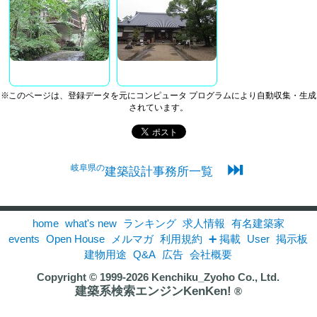
※このページは、登録データを元にコンピュータ プログラムにより自動収集・生成
されています。
⏭
岐阜県の
建築設計事務所一覧
home
what's new
ランキング
求人情報
有名建築家
events
Open House
メルマガ
利用規約
➕ 掲載
User
掲示板
建物用途
Q&A
広告
会社概要
Copyright © 1999-2026
Kenchiku_Zyoho Co., Ltd.
建築系検索エンジンKenKen!
®