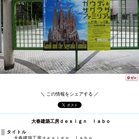
＼ この情報をシェアする ／
大春建築工房ｄｅｓｉｇｎ ｌａｂｏ
タイトル
大春建築工房ｄｅｓｉｇｎ ｌａｂｏ